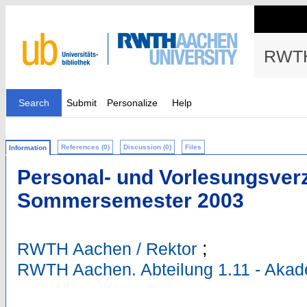
RWTH
Search
Submit
Personalize
Help
References (0)
Discussion (0)
Files
Information
Personal- und Vorlesungsverz
Sommersemester 2003
;
RWTH Aachen / Rektor
RWTH Aachen. Abteilung 1.11 - Aka