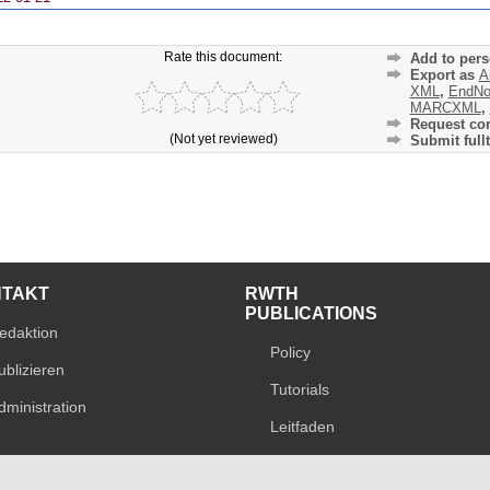
Rate this document:
Add to pers
Export as
A
XML
,
EndNo
MARCXML
,
Request cor
(Not yet reviewed)
Submit fullt
NTAKT
RWTH
PUBLICATIONS
edaktion
Policy
ublizieren
Tutorials
dministration
Leitfaden