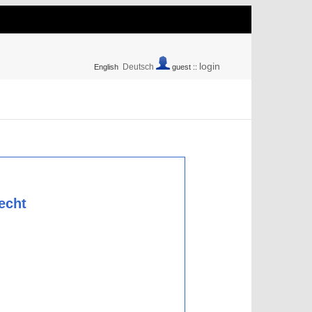
login
Deutsch
English
guest ::
echt