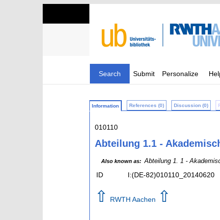
Search
Submit
Personalize
Hel
References (0)
Discussion (0)
Information
010110
Abteilung 1.1 - Akademisc
Abteilung 1. 1 - Akademis
Also known as:
ID
I:(DE-82)010110_20140620
⇧
⇧
RWTH Aachen