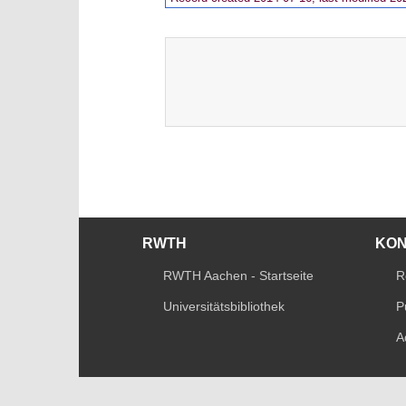
RWTH
KO
RWTH Aachen - Startseite
R
Universitätsbibliothek
P
A