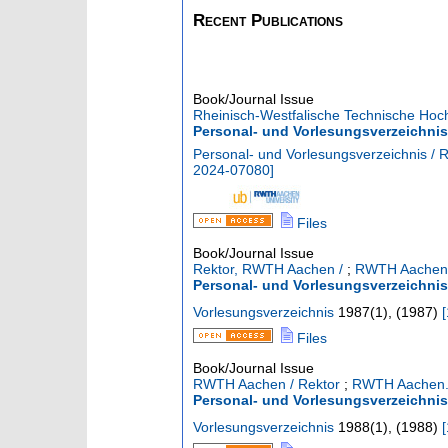
Recent Publications
Book/Journal Issue
Rheinisch-Westfalische Technische Hoc
Personal- und Vorlesungsverzeichnis
Personal- und Vorlesungsverzeichnis / 
2024-07080
]
Files
Book/Journal Issue
Rektor, RWTH Aachen /
;
RWTH Aachen. 
Personal- und Vorlesungsverzeichni
Vorlesungsverzeichnis
1987
(
1
),
(
1987
)
[
Files
Book/Journal Issue
RWTH Aachen / Rektor
;
RWTH Aachen. 
Personal- und Vorlesungsverzeichni
Vorlesungsverzeichnis
1988
(
1
),
(
1988
)
[