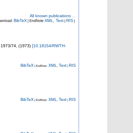
All known publications ...
BibTeX
XML
Text
RIS
wnload:
| EndNote
,
|
|
 1973/74
,
(
1973
)
[
10.18154/RWTH-
BibTeX
XML
Text
RIS
| EndNote:
,
|
BibTeX
XML
Text
RIS
| EndNote:
,
|