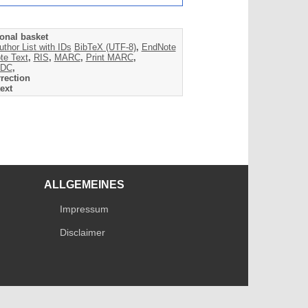
onal basket
uthor List with IDs
BibTeX (UTF-8)
,
EndNote
te Text
,
RIS
,
MARC
,
Print MARC
,
DC
,
rection
ext
ALLGEMEINES
Impressum
Disclaimer