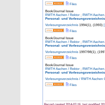
Files
Book/Journal Issue
RWTH Aachen / Rektor
;
RWTH Aachen. 
Personal- und Vorlesungsverzeichni
Vorlesungsverzeichnis
1994
(
1
),
(
1993
)
[
Files
Book/Journal Issue
RWTH Aachen / Rektor
;
RWTH Aachen. 
Personal- und Vorlesungsverzeichnis
Vorlesungsverzeichnis
1997/98
(
1
),
(
199
Files
Book/Journal Issue
RWTH Aachen / Rektor
;
RWTH Aachen. 
Personal- und Vorlesungsverzeichni
Vorlesungsverzeichnis / RWTH Aachen
Files
Record created 2014-07-16, last modified 20