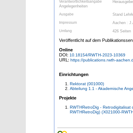
Verantwortlichkeitsangabe
Herausgeber
Angelegenheiten
Ausgabe
Stand Lehrk
Impressum
Aachen : J
Umfang
426 Seiten
Veröffentlicht auf dem Publikationsse
Online
DOI:
10.18154/RWTH-2023-10369
URL:
https://publications.rwth-aachen.
Einrichtungen
Rektorat (001000)
Abteilung 1.1 - Akademische Ang
Projekte
RWTHRetroDig - Retrodigitalisat 
RWTHRetroDig) (X021000-RWTH