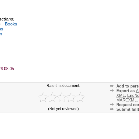
ections:
>
Books
ss
on
26-08-05
Rate this document:
Add to pers
Export as
A
XML
,
EndNo
MARCXML
,
Request cor
(Not yet reviewed)
Submit fullt