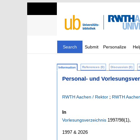
Search
Submit
Personalize
Hel
References (0)
Discussion (0)
Information
Personal- und Vorlesungsver
;
RWTH Aachen / Rektor
RWTH Aachen.
In
1997/98
(1)
,
Vorlesungsverzeichnis
1997 & 2026