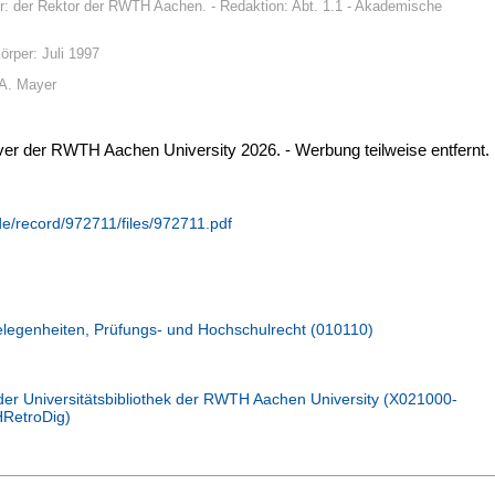
: der Rektor der RWTH Aachen. - Redaktion: Abt. 1.1 - Akademische
örper: Juli 1997
.A. Mayer
rver der RWTH Aachen University 2026. - Werbung teilweise entfernt.
de/record/972711/files/972711.pdf
elegenheiten, Prüfungs- und Hochschulrecht (010110)
der Universitätsbibliothek der RWTH Aachen University (X021000-
RetroDig)