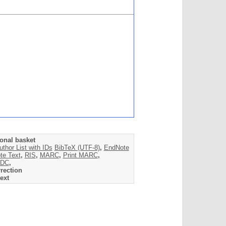
onal basket
uthor List with IDs
BibTeX (UTF-8)
,
EndNote
te Text
,
RIS
,
MARC
,
Print MARC
,
DC
,
rection
ext