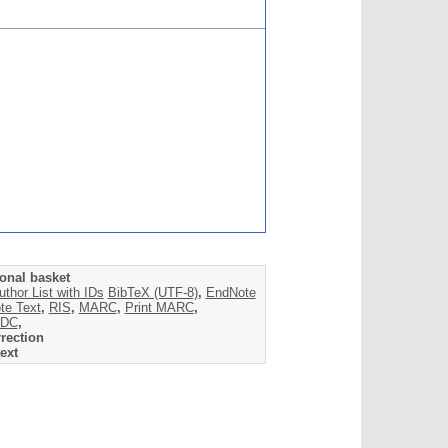
onal basket
uthor List with IDs
BibTeX (UTF-8)
,
EndNote
te Text
,
RIS
,
MARC
,
Print MARC
,
DC
,
rection
ext