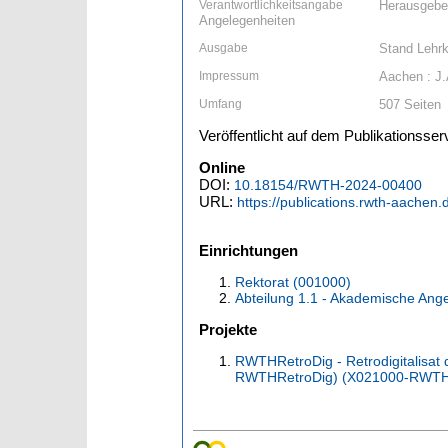
Verantwortlichkeitsangabe
Herausgeber
Angelegenheiten
Ausgabe
Stand Lehrk
Impressum
Aachen : J
Umfang
507 Seiten
Veröffentlicht auf dem Publikationsse
Online
DOI:
10.18154/RWTH-2024-00400
URL:
https://publications.rwth-aachen
Einrichtungen
Rektorat (001000)
Abteilung 1.1 - Akademische Ang
Projekte
RWTHRetroDig - Retrodigitalisat 
RWTHRetroDig) (X021000-RWTH