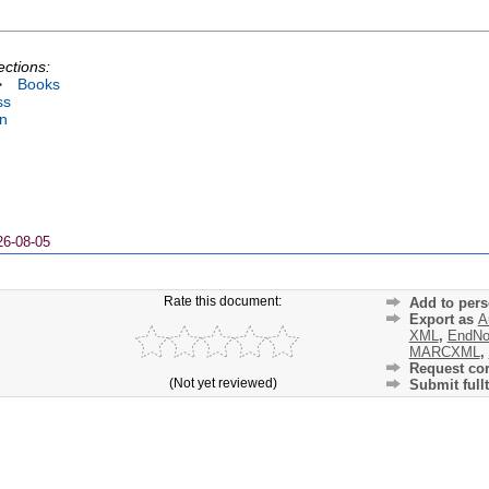
ections:
>
Books
ss
on
26-08-05
Rate this document:
Add to pers
Export as
A
XML
,
EndNo
MARCXML
,
Request cor
(Not yet reviewed)
Submit fullt