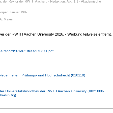
: der Rektor der RWTH Aachen. - Redaktion: Abt. 1.1 - Akademische
örper: Januar 1987
.A. Mayer
rver der RWTH Aachen University 2026. - Werbung teilweise entfernt.
.de/record/976871/files/976871.pdf
elegenheiten, Prüfungs- und Hochschulrecht (010110)
der Universitätsbibliothek der RWTH Aachen University (X021000-
RetroDig)