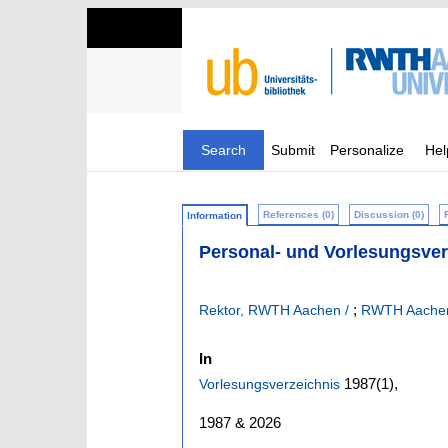
Search
Submit
Personalize
Hel
References (0)
Discussion (0)
Information
Personal- und Vorlesungsve
;
Rektor, RWTH Aachen /
RWTH Aachen.
In
1987
(1)
,
Vorlesungsverzeichnis
1987 & 2026