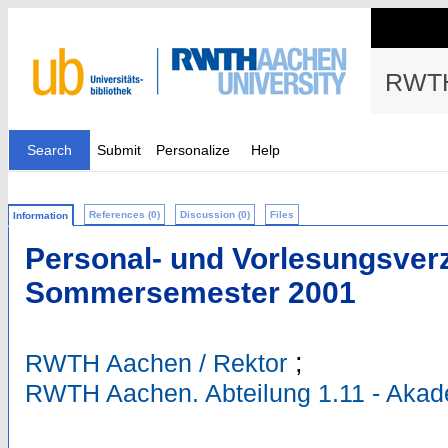
RWTH
Search
Submit
Personalize
Help
References (0)
Discussion (0)
Files
Information
Personal- und Vorlesungsverz
Sommersemester 2001
;
RWTH Aachen / Rektor
RWTH Aachen. Abteilung 1.11 - Aka