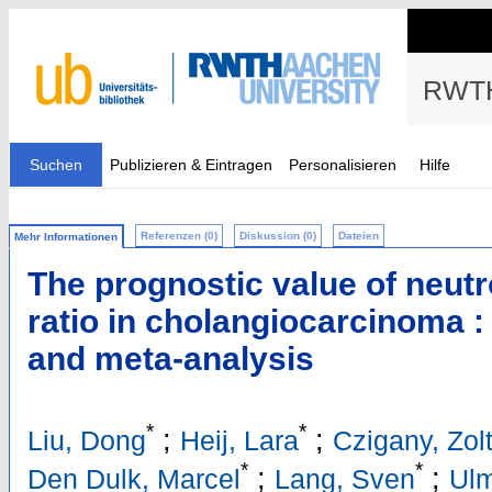
RWTH
Suchen
Publizieren & Eintragen
Personalisieren
Hilfe
Referenzen (0)
Diskussion (0)
Dateien
Mehr Informationen
The prognostic value of neut
ratio in cholangiocarcinoma :
and meta-analysis
*
*
;
;
Liu, Dong
Heij, Lara
Czigany, Zol
*
*
;
;
Den Dulk, Marcel
Lang, Sven
Ulm