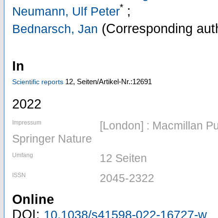
*
;
Neumann, Ulf Peter
(Corresponding aut
Bednarsch, Jan
In
12,
Seiten/Artikel-Nr.:12691
Scientific reports
2022
Impressum
[London] : Macmillan Pub
Springer Nature
Umfang
12 Seiten
ISSN
2045-2322
Online
DOI:
10.1038/s41598-022-16727-w