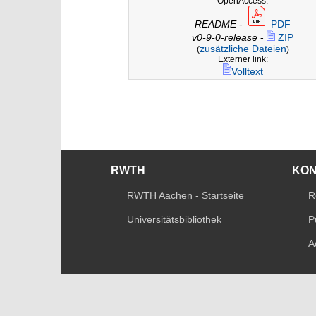
OpenAccess:
README
-
PDF
v0-9-0-release
-
ZIP
zusätzliche Dateien
(
)
Externer link:
Volltext
RWTH
KO
RWTH Aachen - Startseite
R
Universitätsbibliothek
P
A