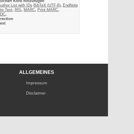
lichen Korb hinzufügen
uthor List with IDs
BibTeX (UTF-8)
,
EndNote
te Text
,
RIS
,
MARC
,
Print MARC
,
DC
,
rection
ext
ALLGEMEINES
Impressum
Disclaimer