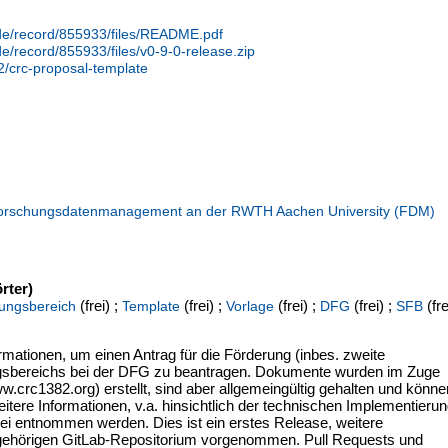
.de/record/855933/files/README.pdf
de/record/855933/files/v0-9-0-release.zip
82/crc-proposal-template
hungsdatenmanagement an der RWTH Aachen University (FDM)
rter)
(frei) ;
(frei) ;
(frei) ;
(frei) ;
(fre
ungsbereich
Template
Vorlage
DFG
SFB
rmationen, um einen Antrag für die Förderung (inbes. zweite
gsbereichs bei der DFG zu beantragen. Dokumente wurden im Zuge
rc1382.org) erstellt, sind aber allgemeingültig gehalten und könne
tere Informationen, v.a. hinsichtlich der technischen Implementierun
i entnommen werden. Dies ist ein erstes Release, weitere
gehörigen GitLab-Repositorium vorgenommen. Pull Requests und