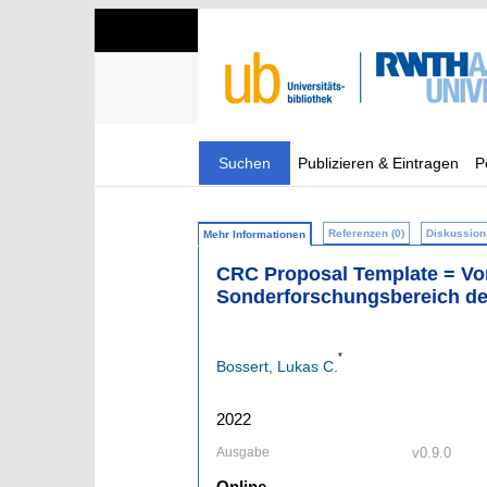
Suchen
Publizieren & Eintragen
P
Referenzen (0)
Diskussion 
Mehr Informationen
CRC Proposal Template = Vor
Sonderforschungsbereich d
*
Bossert, Lukas C.
2022
Ausgabe
v0.9.0
Online