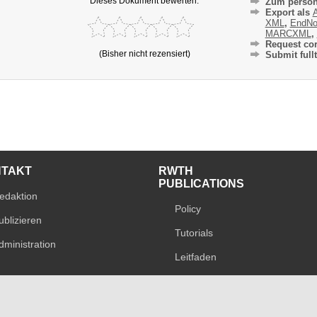
Dieses Dokument bewerten:
Zum persön
Export als
A
XML
,
EndNo
MARCXML
,
Request cor
(Bisher nicht rezensiert)
Submit fullt
NTAKT
RWTH
PUBLICATIONS
edaktion
Policy
ublizieren
Tutorials
dministration
Leitfaden