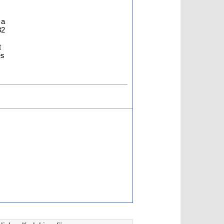
 a
82
t
es