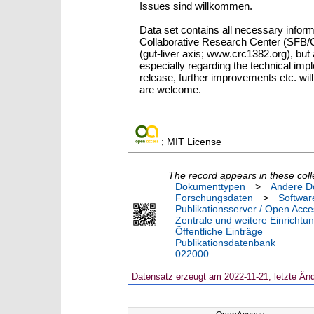
Issues sind willkommen.
Data set contains all necessary informa
Collaborative Research Center (SFB/
(gut-liver axis; www.crc1382.org), but
especially regarding the technical imp
release, further improvements etc. wil
are welcome.
; MIT License
The record appears in these coll
Dokumenttypen
>
Andere D
Forschungsdaten
>
Softwar
Publikationsserver / Open Acce
Zentrale und weitere Einrichtu
Öffentliche Einträge
Publikationsdatenbank
022000
Datensatz erzeugt am 2022-11-21, letzte Än