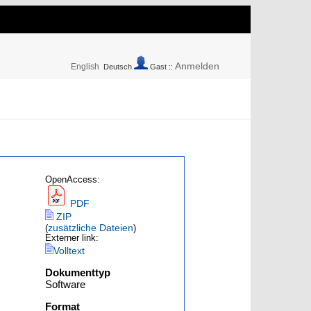
Anmelden
English
Deutsch
Gast ::
OpenAccess:
PDF
ZIP
zusätzliche Dateien
(
)
Externer link:
Volltext
Dokumenttyp
Software
Format