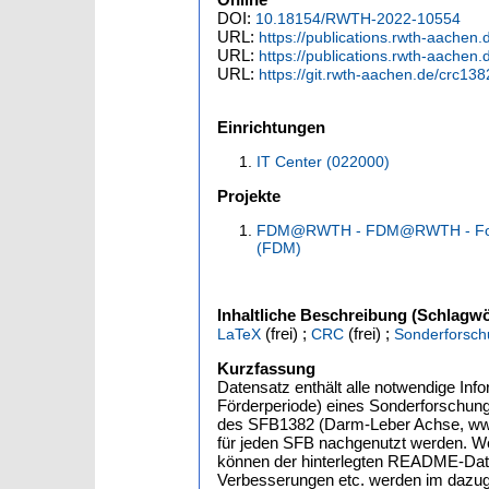
DOI:
10.18154/RWTH-2022-10554
URL:
https://publications.rwth-aachen
URL:
https://publications.rwth-aachen.
URL:
https://git.rwth-aachen.de/crc13
Einrichtungen
IT Center (022000)
Projekte
FDM@RWTH - FDM@RWTH - Forsc
(FDM)
Inhaltliche Beschreibung (Schlagwö
(frei) ;
(frei) ;
LaTeX
CRC
Sonderforsch
Kurzfassung
Datensatz enthält alle notwendige Info
Förderperiode) eines Sonderforschun
des SFB1382 (Darm-Leber Achse, www.c
für jeden SFB nachgenutzt werden. Wei
können der hinterlegten README-Date
Verbesserungen etc. werden im dazu