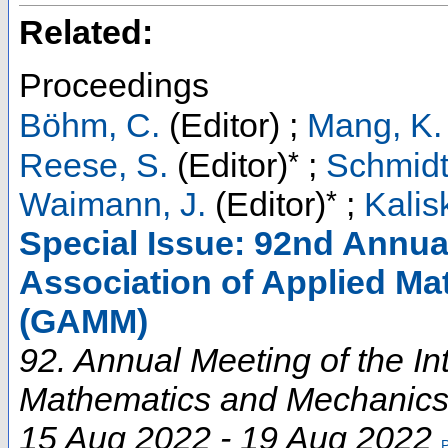
Related:
Proceedings
Böhm, C.
(Editor)
;
Mang, K.
*
Reese, S.
(Editor)
;
Schmidt
*
Waimann, J.
(Editor)
;
Kalis
Special Issue: 92nd Annual
Association of Applied M
(GAMM)
92. Annual Meeting of the In
Mathematics and Mechanic
15 Aug 2022 - 19 Aug 2022
P