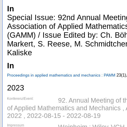
In
Special Issue: 92nd Annual Meeting
Association of Applied Mathemati
(GAMM) / Issue Edited by: Ch. Bö
Markert, S. Reese, M. Schmidtche
Kaliske
In
23
(1)
Proceedings in applied mathematics and mechanics : PAMM
2023
Konferenz/Event:
92. Annual Meeting of t
of Applied Mathematics and Mechanics 
2022 , 2022-08-15 - 2022-08-19
Impressum