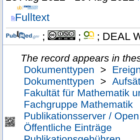
Fulltext
;
;
; DEAL W
The record appears in thes
Dokumenttypen
>
Ereig
Dokumenttypen
>
Aufsä
Fakultät für Mathematik 
Fachgruppe Mathematik
Publikationsserver / Ope
Öffentliche Einträge
Publikationsgebühren