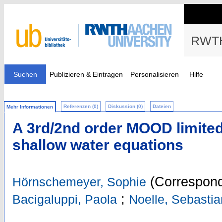
RWTH
Suchen
Publizieren & Eintragen
Personalisieren
Hilfe
Referenzen (0)
Diskussion (0)
Dateien
Mehr Informationen
A 3rd/2nd order MOOD limited
shallow water equations
(Correspond
Hörnschemeyer, Sophie
;
Bacigaluppi, Paola
Noelle, Sebastia