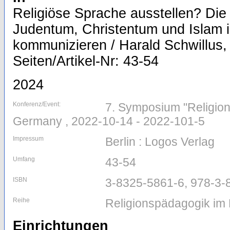
Religiöse Sprache ausstellen? Di
Judentum, Christentum und Islam
kommunizieren / Harald Schwillus, 
Seiten/Artikel-Nr: 43-54
2024
Konferenz/Event:
7. Symposium "Religion 
Germany , 2022-10-14 - 2022-101-5
Impressum
Berlin : Logos Verlag
Umfang
43-54
ISBN
3-8325-5861-6, 978-3-
Reihe
Religionspädagogik im 
Einrichtungen