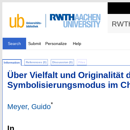
RWTH
Search
Submit
Personalize
Help
References (0)
Discussion (0)
Files
Information
Über Vielfalt und Originalität
Symbolisierungsmodus im Ch
*
Meyer, Guido
In