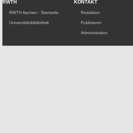
RWTH
KONTAKT
RWTH Aachen - Startseite
Redaktion
Universitätsbibliothek
Publizieren
Administration