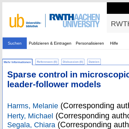
RWTH
Suchen
Publizieren & Eintragen
Personalisieren
Hilfe
Referenzen (0)
Diskussion (0)
Dateien
Mehr Informationen
Sparse control in microscopi
leader-follower models
(Corresponding aut
Harms, Melanie
(Corresponding autho
Herty, Michael
(Corresponding auth
Segala, Chiara