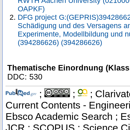
RWTH Aachen University (021000
OAPKF)
DFG project G:(GEPRIS)39428662
Schädigung und des Versagens anis
Experimente, Modellbildung und 
(394286626) (394286626)
Thematische Einordnung (Klassi
DDC: 530
;
;
; Clarivat
Current Contents - Engineer
Ebsco Academic Search ; Esse
JCR ; SCOPUS ; Science Cit