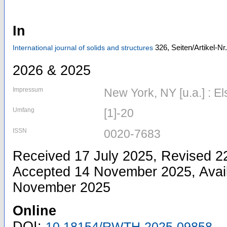
In
326,
Seiten/Artikel-Nr
International journal of solids and structures
2026 & 2025
Impressum
New York, NY [u.a.] : El
Umfang
[1]-20
ISSN
0020-7683
Received 17 July 2025, Revised 2
Accepted 14 November 2025, Avail
November 2025
Online
DOI:
10.18154/RWTH-2025-09858