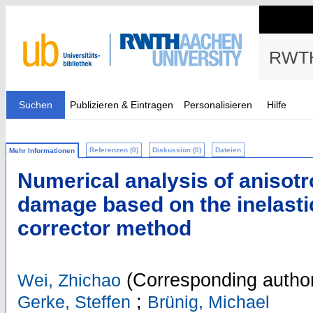
RWTH
Suchen
Publizieren & Eintragen
Personalisieren
Hilfe
Referenzen (0)
Diskussion (0)
Dateien
Mehr Informationen
Numerical analysis of anisotr
damage based on the inelastic
corrector method
(Corresponding autho
Wei, Zhichao
;
Gerke, Steffen
Brünig, Michael