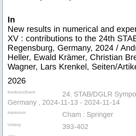
In
New results in numerical and expe
XV : contributions to the 24th S
Regensburg, Germany, 2024 / And
Heller, Ewald Krämer, Christian Br
Wagner, Lars Krenkel, Seiten/Artik
2026
Konferenz/Event:
24. STAB/DGLR Sympos
Germany , 2024-11-13 - 2024-11-14
Impressum
Cham : Springer
Umfang
393-402