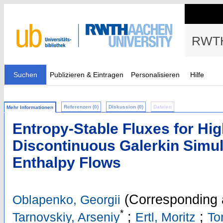
RWTH
Suchen
Publizieren & Eintragen
Personalisieren
Hilfe
Referenzen (0)
Diskussion (0)
Dateien
Mehr Informationen
Entropy-Stable Fluxes for Hi
Discontinuous Galerkin Simul
Enthalpy Flows
(Corresponding 
Oblapenko, Georgii
*
;
;
Tarnovskiy, Arseniy
Ertl, Moritz
To