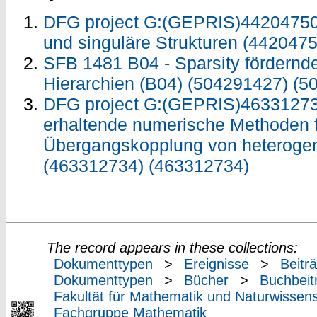
DFG project G:(GEPRIS)442047500
und singuläre Strukturen (442047
SFB 1481 B04 - Sparsity fördernde
Hierarchien (B04) (504291427) (5
DFG project G:(GEPRIS)463312734
erhaltende numerische Methoden 
Übergangskopplung von heteroge
(463312734) (463312734)
The record appears in these collections:
Dokumenttypen
>
Ereignisse
>
Beitr
Dokumenttypen
>
Bücher
>
Buchbeit
Fakultät für Mathematik und Naturwissens
Fachgruppe Mathematik