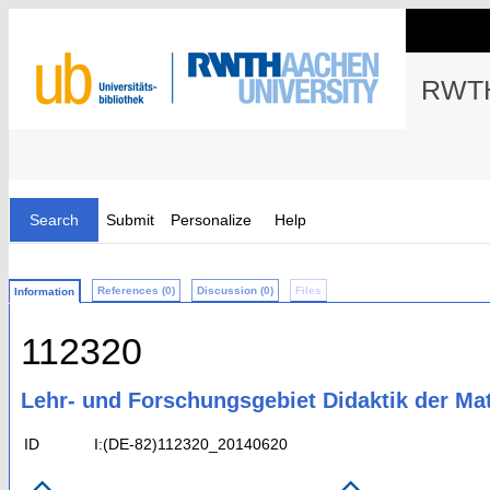
RWTH
Search
Submit
Personalize
Help
References (0)
Discussion (0)
Files
Information
112320
Lehr- und Forschungsgebiet Didaktik der Ma
ID
I:(DE-82)112320_20140620