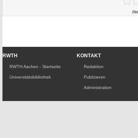
(No
RWTH
KONTAKT
RWTH Aachen - Startseite
Redaktion
Universitätsbibliothek
Publizieren
Administration