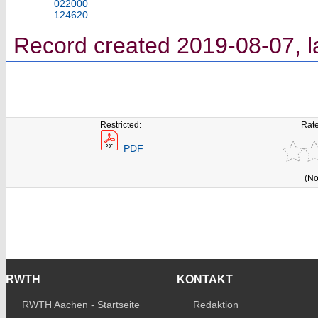
022000
124620
Record created 2019-08-07, l
Restricted:
Rate
PDF
(No
RWTH
KONTAKT
RWTH Aachen - Startseite
Redaktion