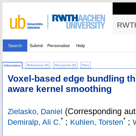
RWTH
Search
Submit
Personalize
Help
References (0)
Discussion (0)
Files
Information
Voxel-based edge bundling th
aware kernel smoothing
(Corresponding aut
Zielasko, Daniel
*
*
;
;
Demiralp, Ali C.
Kuhlen, Torsten