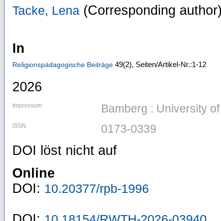
(Corresponding author
Tacke, Lena
In
49
(2)
,
Seiten/Artikel-Nr.:1-12
Religionspädagogische Beiträge
2026
Impressum
Bamberg : University o
ISSN
0173-0339
DOI löst nicht auf
Online
DOI:
10.20377/rpb-1996
DOI:
10.18154/RWTH-2026-03940