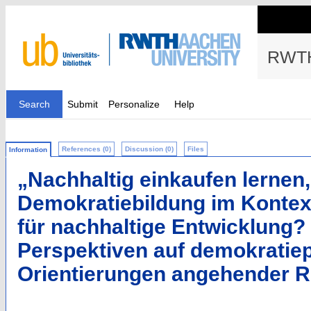
RWTH
Search
Submit
Personalize
Help
References (0)
Discussion (0)
Files
Information
„Nachhaltig einkaufen lernen,
Demokratiebildung im Kontext
für nachhaltige Entwicklung?
Perspektiven auf demokratie
Orientierungen angehender Re