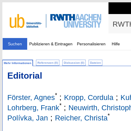
RWTH
Suchen
Publizieren & Eintragen
Personalisieren
Hilfe
Referenzen (0)
Diskussion (0)
Dateien
Mehr Informationen
Editorial
*
;
;
Förster, Agnes
Kropp, Cordula
Ku
*
;
Lohrberg, Frank
Neuwirth, Christo
*
;
Polívka, Jan
Reicher, Christa