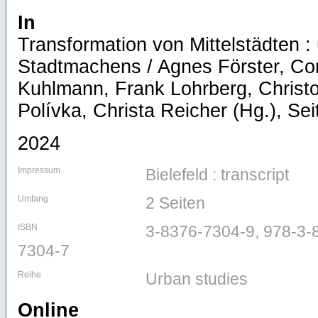
In
Transformation von Mittelstädten :
Stadtmachens / Agnes Förster, Co
Kuhlmann, Frank Lohrberg, Christ
Polívka, Christa Reicher (Hg.), Sei
2024
Impressum
Bielefeld : transcript
Umfang
2 Seiten
ISBN
3-8376-7304-9, 978-3-
7304-7
Reihe
Urban studies
Online