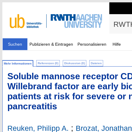
RWTH
Suchen
Publizieren & Eintragen
Personalisieren
Hilfe
Referenzen (0)
Diskussion (0)
Dateien
Mehr Informationen
Soluble mannose receptor C
Willebrand factor are early bi
patients at risk for severe or
pancreatitis
;
Reuken, Philipp A.
Brozat, Jonathan