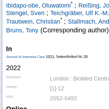
*
;
Ibidapo-obe, Oluwatomi
Reißing, J
;
Stengel, Sven
Teichgräber, Ulf K.-M
*
;
Trautwein, Christian
Stallmach, An
(Corresponding author)
Bruns, Tony
In
10
(1)
,
Seiten/Artikel-Nr.:28
Journal of Intensive Care
2022
Impressum
London : BioMed Centr
Umfang
[1]-12
ISSN
2052-0492
Online