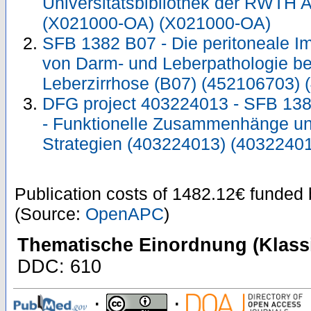
Universitätsbibliothek der RWTH 
(X021000-OA) (X021000-OA)
SFB 1382 B07 - Die peritoneale Im
von Darm- und Leberpathologie bei
Leberzirrhose (B07) (452106703) 
DFG project 403224013 - SFB 138
- Funktionelle Zusammenhänge un
Strategien (403224013) (4032240
Publication costs
of 1482.12€
funded
(Source:
OpenAPC
)
Thematische Einordnung (Klassi
DDC: 610
;
;