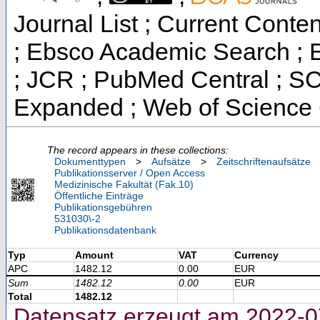
Journal List ; Current Conte
; Ebsco Academic Search ; Es
; JCR ; PubMed Central ; S
Expanded ; Web of Science 
The record appears in these collections:
Dokumenttypen
>
Aufsätze
>
Zeitschriftenaufsätze
Publikationsserver / Open Access
Medizinische Fakultät (Fak.10)
Öffentliche Einträge
Publikationsgebühren
531030\-2
Publikationsdatenbank
Typ
Amount
VAT
Currency
APC
1482.12
0.00
EUR
Sum
1482.12
0.00
EUR
Total
1482.12
Datensatz erzeugt am 2022-0