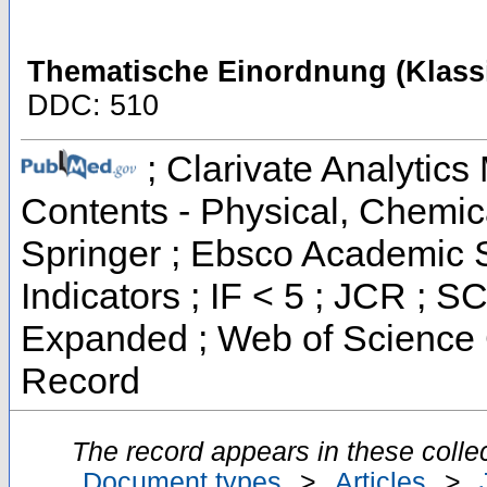
Thematische Einordnung (Klassi
DDC: 510
; Clarivate Analytics 
Contents - Physical, Chemi
Springer ; Ebsco Academic S
Indicators ; IF < 5 ; JCR ; 
Expanded ; Web of Science C
Record
The record appears in these collec
Document types
>
Articles
>