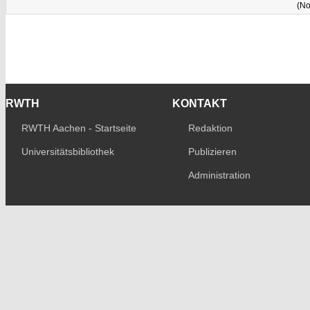
(No
RWTH
KONTAKT
RWTH Aachen - Startseite
Redaktion
Universitätsbibliothek
Publizieren
Administration