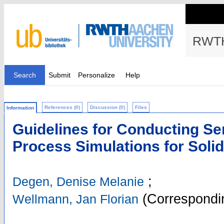
RWTH
Search
Submit
Personalize
Help
References (0)
Discussion (0)
Files
Information
Guidelines for Conducting Sen
Process Simulations for Soli
;
Degen, Denise Melanie
(Correspondin
Wellmann, Jan Florian