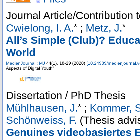
Journal Article/Contribution 
*
*
Cwielong, I. A.
;
Metz, J.
All’s Simple (Club)? Educa
World
MedienJournal : MJ
44
(
1
),
18-29
(
2020
)
[
10.24989/medienjournal.v
Aspects of Digital Youth"
Dissertation / PhD Thesis
*
Mühlhausen, J.
;
Kommer, S
Schönweiss, F.
(Thesis advi
Genuines videobasiertes E