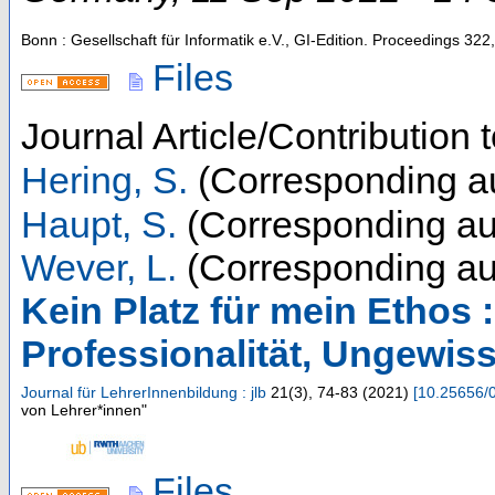
Bonn : Gesellschaft für Informatik e.V., GI-Edition. Proceedings
322
,
Files
Journal Article/Contribution 
Hering, S.
(Corresponding a
Haupt, S.
(Corresponding au
Wever, L.
(Corresponding au
Kein Platz für mein Ethos
Professionalität, Ungewiss
Journal für LehrerInnenbildung : jlb
21
(
3
),
74-83
(
2021
)
[
10.25656/
von Lehrer*innen"
Files