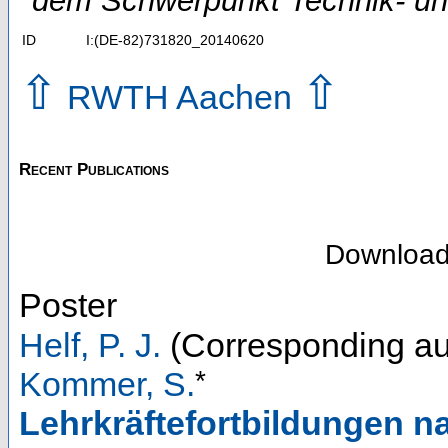
dem Schwerpunkt Technik- un
ID
I:(DE-82)731820_20140620
⇧
⇧
RWTH Aachen
Recent Publications
Downloa
Poster
Helf, P. J.
(Corresponding au
*
Kommer, S.
Lehrkräftefortbildungen 