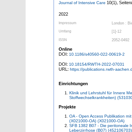
10
(1)
,
Seiten/
Journal of Intensive Care
2022
Impressum
London : Bi
Umfang
[1]-12
ISSN
2052-0492
Online
DOI:
10.1186/s40560-022-00619-2
DOI:
10.18154/RWTH-2022-07031
URL:
https://publications.rwth-aachen
Einrichtungen
Klinik und Lehrstuhl für Innere 
Stoffwechselkrankheiten) (53103
Projekte
OA - Open Access Publikation mit
(X021000-OA) (X021000-OA)
SFB 1382 B07 - Die peritoneale I
Leberzirrhose (B07) (452106703