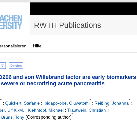
RWTH Publications
ersonalisieren
Hilfe
(0)
Dateien
206 and von Willebrand factor are early biomarkers
or severe or necrotizing acute pancreatitis
*
*
*
;
;
;
;
.
Quickert, Stefanie
Ibidapo-obe, Oluwatomi
Reißing, Johanna
*
;
;
;
er, Ulf K.-M.
Kiehntopf, Michael
Trautwein, Christian
*
;
(Corresponding author)
Bruns, Tony