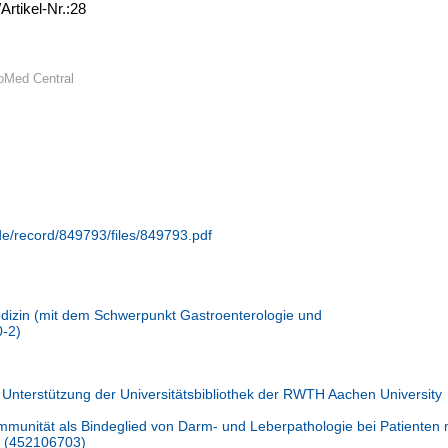
Artikel-Nr.:28
oMed Central
.de/record/849793/files/849793.pdf
Medizin (mit dem Schwerpunkt Gastroenterologie und
0-2)
 Unterstützung der Universitätsbibliothek der RWTH Aachen University
mmunität als Bindeglied von Darm- und Leberpathologie bei Patienten 
) (452106703)