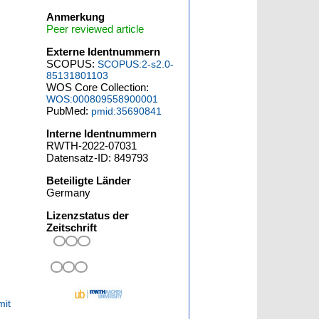
Anmerkung
Peer reviewed article
Externe Identnummern
SCOPUS:
SCOPUS:2-s2.0-
85131801103
WOS Core Collection:
WOS:000809558900001
PubMed:
pmid:35690841
Interne Identnummern
RWTH-2022-07031
Datensatz-ID: 849793
Beteiligte Länder
Germany
Lizenzstatus der
Zeitschrift
mit