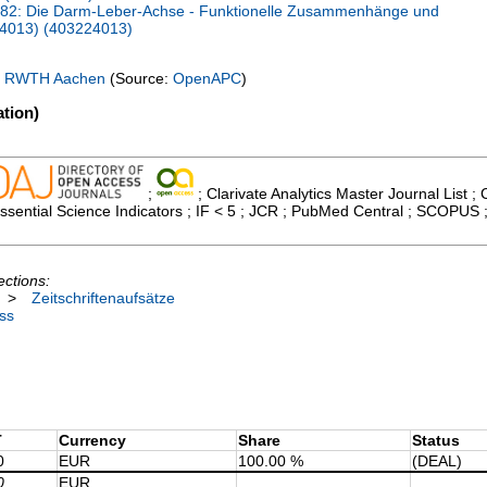
82: Die Darm-Leber-Achse - Funktionelle Zusammenhänge und
24013) (403224013)
y
RWTH Aachen
(Source:
OpenAPC
)
tion)
;
; Clarivate Analytics Master Journal List ; 
sential Science Indicators ; IF < 5 ; JCR ; PubMed Central ; SCOPUS 
ections:
>
Zeitschriftenaufsätze
ss
T
Currency
Share
Status
0
EUR
100.00 %
(DEAL)
0
EUR