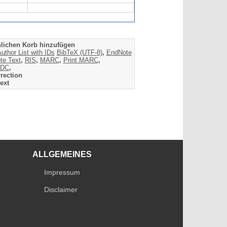
lichen Korb hinzufügen
uthor List with IDs
BibTeX (UTF-8)
,
EndNote
te Text
,
RIS
,
MARC
,
Print MARC
,
DC
,
rection
ext
ALLGEMEINES
Impressum
Disclaimer