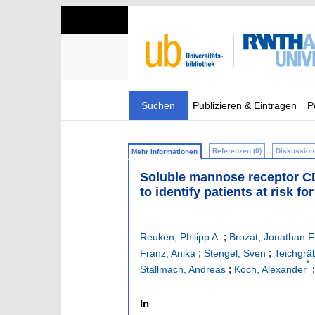
Suchen
Publizieren & Eintragen
P
Referenzen (0)
Diskussion 
Mehr Informationen
Soluble mannose receptor CD
to identify patients at risk f
;
Reuken, Philipp A.
Brozat, Jonathan F
;
;
Franz, Anika
Stengel, Sven
Teichgräb
*
;
Stallmach, Andreas
Koch, Alexander
In