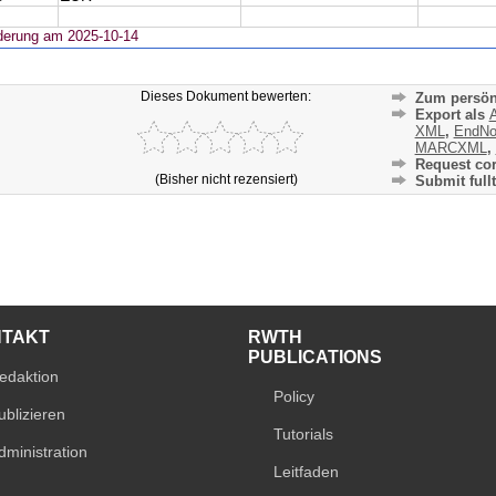
derung am 2025-10-14
Dieses Dokument bewerten:
Zum persön
Export als
A
XML
,
EndNo
MARCXML
,
Request cor
(Bisher nicht rezensiert)
Submit fullt
NTAKT
RWTH
PUBLICATIONS
edaktion
Policy
ublizieren
Tutorials
dministration
Leitfaden