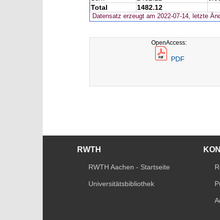
Total
1482.12
Datensatz erzeugt am 2022-07-14, letzte Än
OpenAccess:
PDF
RWTH
KO
RWTH Aachen - Startseite
R
Universitätsbibliothek
P
A