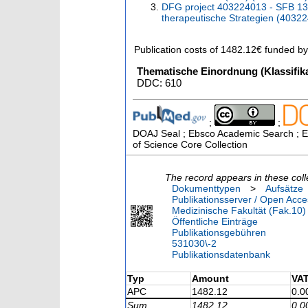
DFG project 403224013 - SFB 13
therapeutische Strategien (4032
Publication costs
of 1482.12€
funded b
Thematische Einordnung (Klassifika
DDC: 610
;
;
DOAJ Seal ; Ebsco Academic Search ; Es
of Science Core Collection
The record appears in these coll
Dokumenttypen
>
Aufsätze
Publikationsserver / Open Acce
Medizinische Fakultät (Fak.10)
Öffentliche Einträge
Publikationsgebühren
531030\-2
Publikationsdatenbank
Typ
Amount
VA
APC
1482.12
0.0
Sum
1482.12
0.0