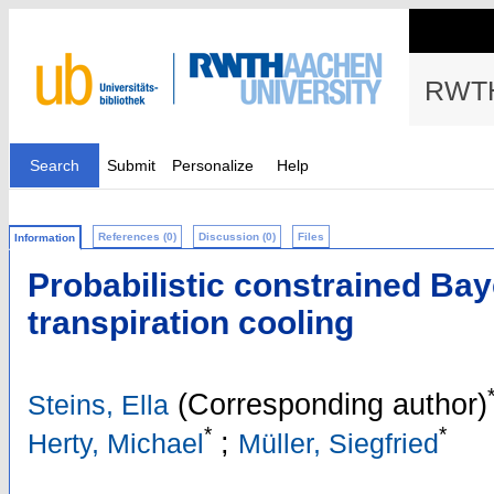
RWTH
Search
Submit
Personalize
Help
References (0)
Discussion (0)
Files
Information
Probabilistic constrained Bay
transpiration cooling
(Corresponding author)
Steins, Ella
*
*
;
Herty, Michael
Müller, Siegfried