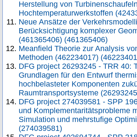
Herstellung von Turbinenschaufel
Hochtemperaturwerkstoffen (4243
Neue Ansätze der Verkehrsmodelli
Berücksichtigung komplexer Geom
(461365406) (461365406)
Meanfield Theorie zur Analysis v
Methoden (462234017) (46223401
DFG project 26293245 - TRR 40: 
Grundlagen für den Entwurf ther
hochbelasteter Komponenten zukü
Raumtransportsysteme (26293245
DFG project 274039581 - SPP 196
und Komplementaritätsprobleme mi
Simulation und mehrstufige Optim
(274039581)