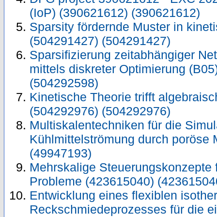
(IoP) (390621612) (390621612)
Sparsity fördernde Muster in kinet
(504291427) (504291427)
Sparsifizierung zeitabhängiger N
mittels diskreter Optimierung (B0
(504292598)
Kinetische Theorie trifft algebrai
(504292976) (504292976)
Multiskalentechniken für die Simul
Kühlmittelströmung durch poröse 
(49947193)
Mehrskalige Steuerungskonzepte f
Probleme (423615040) (42361504
Entwicklung eines flexiblen isoth
Reckschmiedeprozesses für die ei