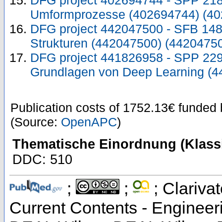
DFG project 402694744 - SPP 218
Umformprozesse (402694744) (40
DFG project 442047500 - SFB 1481
Strukturen (442047500) (4420475
DFG project 441826958 - SPP 229
Grundlagen von Deep Learning (4
Publication costs
of 1752.13€
funded
(Source:
OpenAPC
)
Thematische Einordnung (Klassi
DDC: 510
;
;
; Clarivat
Current Contents - Engineer