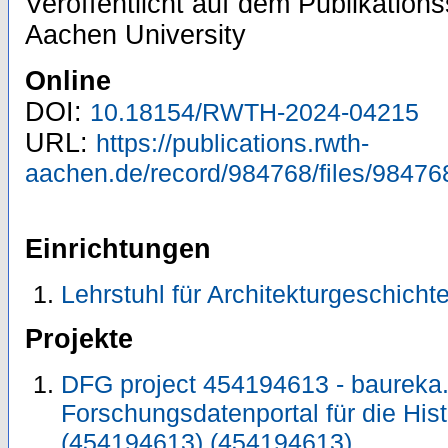
Veröffentlicht auf dem Publikatio
Aachen University
Online
DOI:
10.18154/RWTH-2024-04215
URL:
https://publications.rwth-
aachen.de/record/984768/files/98476
Einrichtungen
Lehrstuhl für Architekturgeschicht
Projekte
DFG project 454194613 - baureka.
Forschungsdatenportal für die His
(454194613) (454194613)