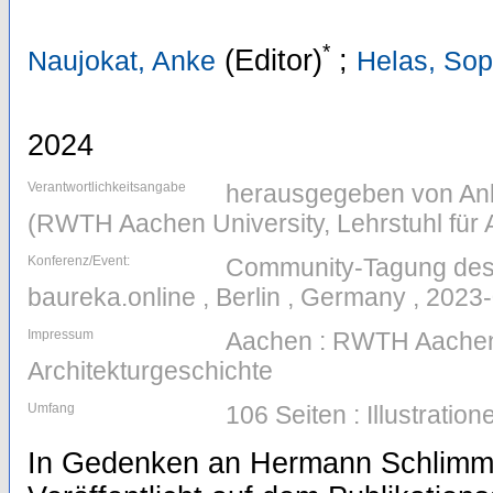
*
(Editor)
;
Naujokat, Anke
Helas, Sop
2024
Verantwortlichkeitsangabe
herausgegeben von Ank
(RWTH Aachen University, Lehrstuhl für 
Konferenz/Event:
Community-Tagung des
baureka.online , Berlin , Germany , 2023
Impressum
Aachen : RWTH Aachen U
Architekturgeschichte
Umfang
106 Seiten : Illustrati
In Gedenken an Hermann Schlimme