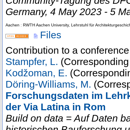
Community-Tagung des DFG-
Germany
, 4 May 2023 - 5 M
Aachen : RWTH Aachen University, Lehrstuhl für Architekturgeschic
Files
Contribution to a conferenc
Stampfer, L.
(Corresponding 
Kodžoman, E.
(Correspondin
Döring-Williams, M.
(Corresp
Forschungsdaten im Lehrk
der Via Latina in Rom
Build on data = Auf Daten b
historischen Bauforschung 