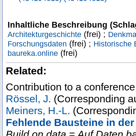
Inhaltliche Beschreibung (Schla
(frei) ;
Architekturgeschichte
Denkmal
(frei) ;
Forschungsdaten
Historische
(frei)
baureka.online
Related:
Contribution to a conferenc
Rössel, J.
(Corresponding au
Meiners, H.-L.
(Correspondin
Fehlende Bausteine in de
Build on data = Auf Daten b